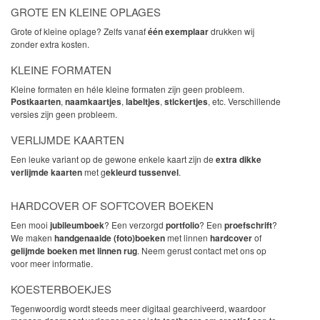
GROTE EN KLEINE OPLAGES
Grote of kleine oplage? Zelfs vanaf
één exemplaar
drukken wij
zonder extra kosten.
KLEINE FORMATEN
Kleine formaten en héle kleine formaten zijn geen probleem.
Postkaarten
,
naamkaartjes
,
labeltjes
,
stickertjes
, etc. Verschillende
versies zijn geen probleem.
VERLIJMDE KAARTEN
Een leuke variant op de gewone enkele kaart zijn de
extra dikke
verlijmde kaarten
met g
ekleurd tussenvel
.
HARDCOVER OF SOFTCOVER BOEKEN
Een mooi
jubileumboek
? Een verzorgd
portfolio
? Een
proefschrift
?
We maken
handgenaaide (foto)boeken
met linnen
hardcover
of
gelijmde boeken met linnen rug
. Neem gerust contact met ons op
voor meer informatie.
KOESTERBOEKJES
Tegenwoordig wordt steeds meer digitaal gearchiveerd, waardoor