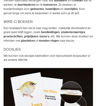
mensen daarnaast verlangen naar iets
tastbaars
om
creatief
aan te
werken, te
doorbladeren
en te
koesteren
. Zo bestaan er
koesterboekjes voor
geboortes
,
huwelijken
en
overlijden
. Kom
gerust langs om eens te bespreken in welke vorm je dit wilt.
WIRE-O BOEKEN
Een boekwerk dat niet te veel mag kosten, makkelijk doorbladerd én
goed open blijft liggen, zoals
handleidingen
,
studentenwerkjes
,
proefschriften
,
prijslijsten
,
menu's
, etc. We kunnen deze drukken en
inbinden met
plastieken
of
metalen ringen
naar keuze.
DOOSJES
We kunnen ook doosjes bedrukken voor bijvoorbeeld doopsuiker of
als andere attentie.