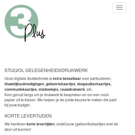
Toggle
naviga
STIJLVOL GELEGENHEIDSDRUKWERK
Onze digitale druktechniek is
extra betaalbaar
voor particulieren.
Huwelijksuitnodigingen
,
geboortekaartjes
,
doopsuikerkaartjes
,
communiekaartjes
,
misboekjes
,
rouwdrukwerk
, etc.
Kom gerust langs om je drukwerk te bespreken en om een mooi
papier uit te kiezen. We helpen je de juiste keuzes te maken die past
bij jouw budget.
KORTE LEVERTIJDEN
We hanteren
korte levertijden
, zodat jouw (geboorte)kaartjes snel de
deur uit kunnen!