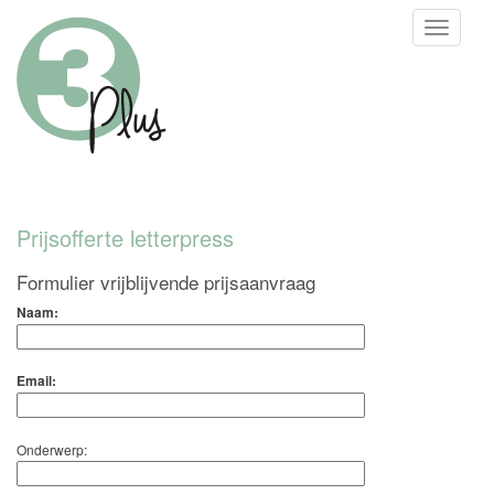
Toggle
naviga
Prijsofferte letterpress
Formulier vrijblijvende prijsaanvraag
Naam:
Email:
Onderwerp: